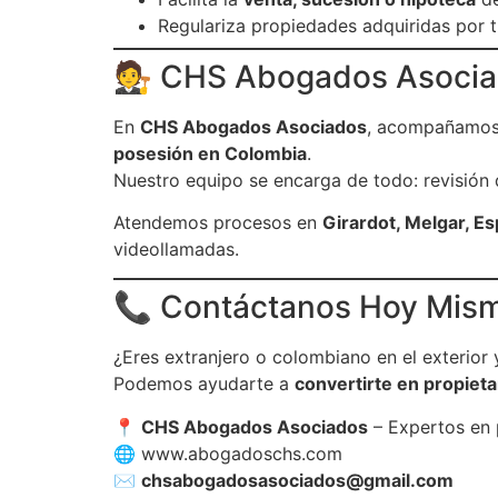
Regulariza propiedades adquiridas por tr
🧑‍⚖️ CHS Abogados Asocia
En
CHS Abogados Asociados
, acompañamo
posesión en Colombia
.
Nuestro equipo se encarga de todo: revisión de
Atendemos procesos en
Girardot, Melgar, Es
videollamadas.
📞 Contáctanos Hoy Mis
¿Eres extranjero o colombiano en el exterior 
Podemos ayudarte a
convertirte en propietari
📍
CHS Abogados Asociados
– Expertos en p
🌐
www.abogadoschs.com
✉️
chsabogadosasociados@gmail.com