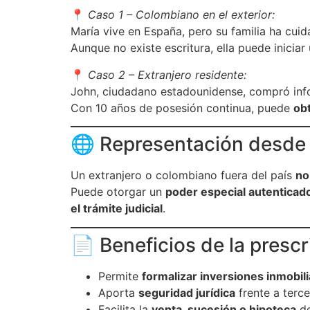
📍
Caso 1 – Colombiano en el exterior:
María vive en España, pero su familia ha cui
Aunque no existe escritura, ella puede iniciar
📍
Caso 2 – Extranjero residente:
John, ciudadano estadounidense, compró inf
Con 10 años de posesión continua, puede
obt
🌐 Representación desde e
Un extranjero o colombiano fuera del país
no
Puede otorgar un
poder especial autenticad
el trámite judicial
.
📄 Beneficios de la prescr
Permite
formalizar inversiones inmobili
Aporta
seguridad jurídica
frente a terce
Facilita la
venta, sucesión o hipoteca
de