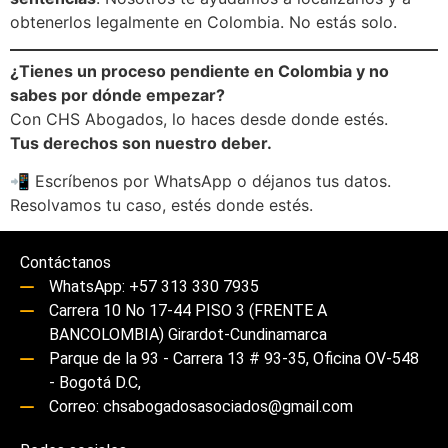
obtenerlos legalmente en Colombia. No estás solo.
¿Tienes un proceso pendiente en Colombia y no
sabes por dónde empezar?
Con CHS Abogados, lo haces desde donde estés.
Tus derechos son nuestro deber.
📲 Escríbenos por WhatsApp o déjanos tus datos.
Resolvamos tu caso, estés donde estés.
Contáctanos
WhatsApp: +57 313 330 7935
Carrera 10 No 17-44 PISO 3 (FRENTE A
BANCOLOMBIA) Girardot-Cundinamarca
Parque de la 93 - Carrera 13 # 93-35, Oficina OV-548
- Bogotá D.C,
Correo: chsabogadosasociados@gmail.com