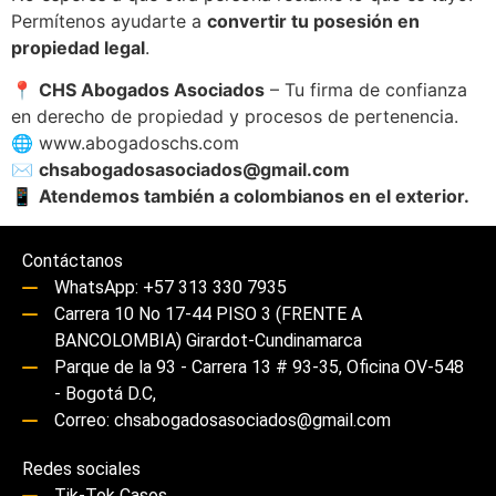
Permítenos ayudarte a
convertir tu posesión en
propiedad legal
.
📍
CHS Abogados Asociados
– Tu firma de confianza
en derecho de propiedad y procesos de pertenencia.
🌐
www.abogadoschs.com
✉️
chsabogadosasociados@gmail.com
📱
Atendemos también a colombianos en el exterior.
Contáctanos
WhatsApp: +57 313 330 7935
Carrera 10 No 17-44 PISO 3 (FRENTE A
BANCOLOMBIA) Girardot-Cundinamarca
Parque de la 93 - Carrera 13 # 93-35, Oficina OV-548
- Bogotá D.C,
Correo: chsabogadosasociados@gmail.com
Redes sociales
Tik-Tok Casos