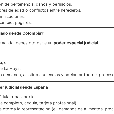
n de pertenencia, daños y perjuicios.
res de edad o conflictos entre herederos.
emnizaciones.
cambio, pagarés.
gado desde Colombia?
emanda, debes otorgarle un
poder especial judicial
.
a
, o
de La Haya.
 demanda, asistir a audiencias y adelantar todo el proces
r judicial desde España
dula o pasaporte).
completo, cédula, tarjeta profesional).
 otorga la representación (ej. demanda de alimentos, proces