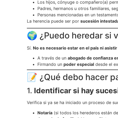
Los hijos, cónyuge o compañero(a) perm
Padres, hermanos u otros familiares, seg
Personas mencionadas en un testamento,
La herencia puede ser por
sucesión intestad
🌍 ¿Puedo heredar si 
Sí.
No es necesario estar en el país ni asist
A través de un
abogado de confianza e
Firmando un
poder especial
desde el ext
📝 ¿Qué debo hacer pa
1.
Identificar si hay suces
Verifica si ya se ha iniciado un proceso de s
Notaría
(si todos los herederos están d