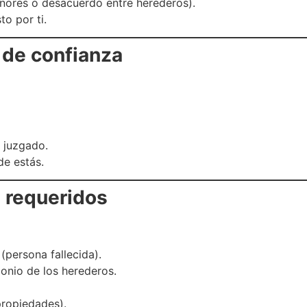
enores o desacuerdo entre herederos).
o por ti.
de confianza
 juzgado.
de estás.
 requeridos
(persona fallecida).
monio de los herederos.
propiedades).