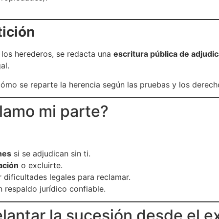
tición
e los herederos, se redacta una
escritura pública de adjudi
al.
 cómo se reparte la herencia según las pruebas y los derec
clamo mi parte?
nes
si se adjudican sin ti.
ación
o excluirte.
dificultades legales para reclamar.
 respaldo jurídico confiable.
antar la sucesión desde el ex