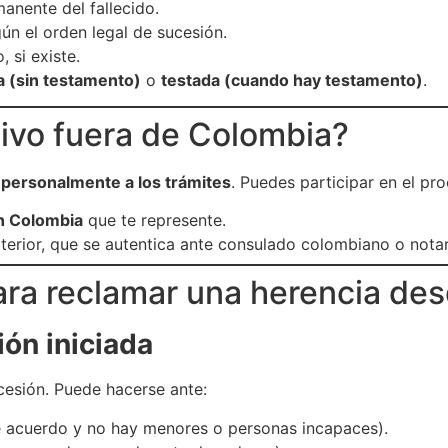
anente del fallecido.
ún el orden legal de sucesión.
 si existe.
a (sin testamento)
o
testada (cuando hay testamento)
.
vivo fuera de Colombia?
ir personalmente a los trámites
. Puedes participar en el pr
n Colombia
que te represente.
erior, que se autentica ante consulado colombiano o notaría
ra reclamar una herencia desd
ión iniciada
ucesión. Puede hacerse ante:
e acuerdo y no hay menores o personas incapaces).