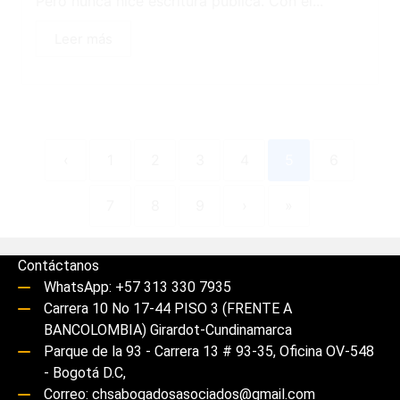
Pero nunca hice escritura pública. Con el...
Leer más
‹
1
2
3
4
5
6
7
8
9
›
»
Contáctanos
WhatsApp: +57 313 330 7935
Carrera 10 No 17-44 PISO 3 (FRENTE A
BANCOLOMBIA) Girardot-Cundinamarca
Parque de la 93 - Carrera 13 # 93-35, Oficina OV-548
- Bogotá D.C,
Correo: chsabogadosasociados@gmail.com