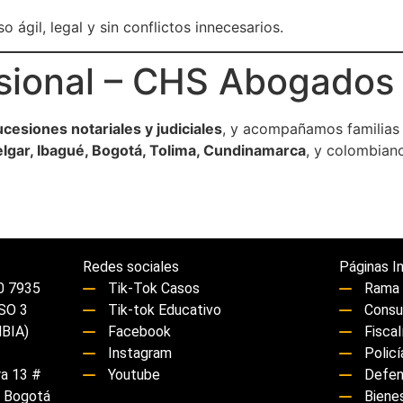
 ágil, legal y sin conflictos innecesarios.
esional – CHS Abogados
ucesiones notariales y judiciales
, y acompañamos familias 
elgar, Ibagué, Bogotá, Tolima, Cundinamarca
, y colombian
Redes sociales
Páginas In
0 7935
Tik-Tok Casos
Rama 
ISO 3
Tik-tok Educativo
Consu
BIA)
Facebook
Fiscal
Instagram
Polic
ra 13 #
Youtube
Defen
- Bogotá
Bienes