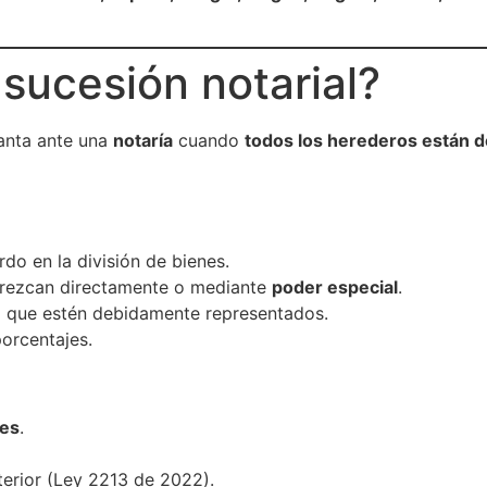
 sucesión notarial?
lanta ante una
notaría
cuando
todos los herederos están 
do en la división de bienes.
ezcan directamente o mediante
poder especial
.
o que estén debidamente representados.
porcentajes.
ses
.
terior (Ley 2213 de 2022).