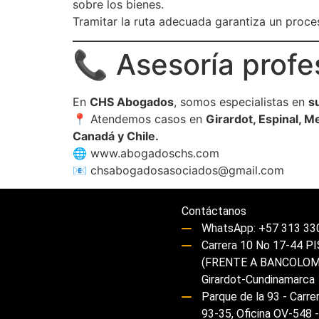
sobre los bienes.
Tramitar la ruta adecuada garantiza un proceso
📞 Asesoría prof
En
CHS Abogados
, somos especialistas en
s
📍 Atendemos casos en
Girardot, Espinal, M
Canadá y Chile.
🌐
www.abogadoschs.com
📧
chsabogadosasociados@gmail.com
Contáctanos
WhatsApp: +57 313 33
Carrera 10 No 17-44 P
(FRENTE A BANCOLOM
Girardot-Cundinamarca
Parque de la 93 - Carre
93-35, Oficina OV-548 