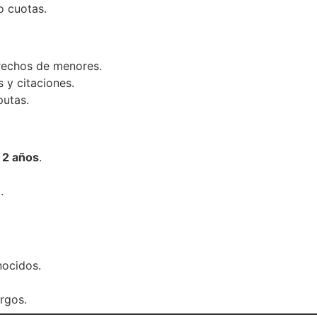
o cuotas.
erechos de menores.
s y citaciones.
putas.
 2 años
.
.
nocidos.
rgos.