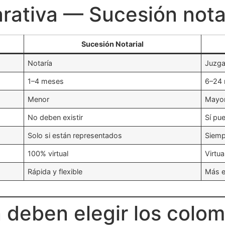
ativa — Sucesión notari
Sucesión Notarial
Notaría
Juzga
1–4 meses
6–24
Menor
Mayor
No deben existir
Sí pue
Solo si están representados
Siemp
100% virtual
Virtua
Rápida y flexible
Más e
 deben elegir los colo