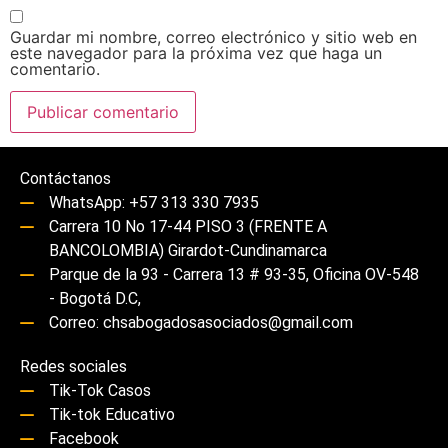
Guardar mi nombre, correo electrónico y sitio web en
este navegador para la próxima vez que haga un
comentario.
Contáctanos
WhatsApp: +57 313 330 7935
Carrera 10 No 17-44 PISO 3 (FRENTE A
BANCOLOMBIA) Girardot-Cundinamarca
Parque de la 93 - Carrera 13 # 93-35, Oficina OV-548
- Bogotá D.C,
Correo: chsabogadosasociados@gmail.com
Redes sociales
Tik-Tok Casos
Tik-tok Educativo
Facebook