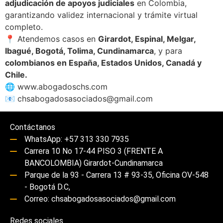
adjudicación de apoyos judiciales
en Colombia,
garantizando validez internacional y trámite virtual
completo.
📍 Atendemos casos en
Girardot, Espinal, Melgar,
Ibagué, Bogotá, Tolima, Cundinamarca
, y para
colombianos en España, Estados Unidos, Canadá y
Chile.
🌐
www.abogadoschs.com
📧
chsabogadosasociados@gmail.com
Contáctanos
WhatsApp: +57 313 330 7935
Carrera 10 No 17-44 PISO 3 (FRENTE A
BANCOLOMBIA) Girardot-Cundinamarca
Parque de la 93 - Carrera 13 # 93-35, Oficina OV-548
- Bogotá D.C,
Correo: chsabogadosasociados@gmail.com
Redes sociales